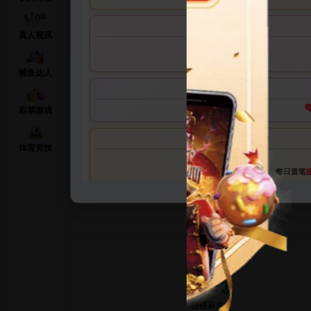
真人视讯
赏金女王
捕鱼达人
每
彩票游戏
福运象财神
体育竞技
每日首笔
不朽情缘
在买卖币时请在APP通过市场订单正常交易，
请勿相信 私下联
挂单】【帮忙扫码充值】的都是骗子
，金额丢失无法追回，并会
有变动为准核实无误再进行转币。祝您在澳门新葡京游戏愉快~
碰碰麻将