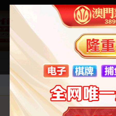
充值
Vip钱包
优惠
公告通知
系统公告
官方域名①：
38999.com
麻将胡了2
官方域名②：
38999aa.com
客服链接：
38999kf.com
官方邮箱：
xpj38999@gmail.com