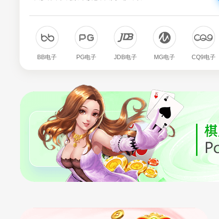
BB电子
PG电子
JDB电子
MG电子
CQ9电子