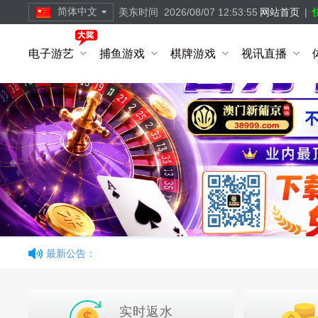
简体中文
美东时间
2026/08/07 12:53:55
网站首页
|
繁體中文
电子游艺
捕鱼游戏
棋牌游戏
视讯直播
简体中文
English
最新公告：
实时返水